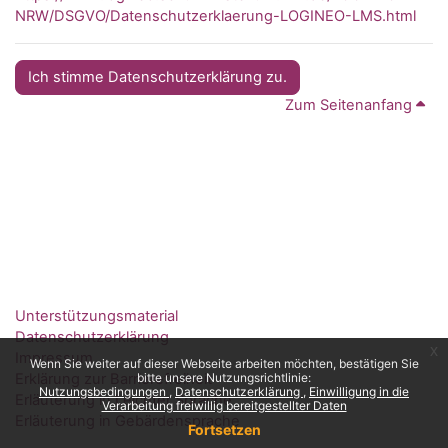
NRW/DSGVO/Datenschutzerklaerung-LOGINEO-LMS.html
Ich stimme Datenschutzerklärung zu.
Zum Seitenanfang
Unterstützungsmaterial
Datenschutzerklärung
x
Impressum
Wenn Sie weiter auf dieser Webseite arbeiten möchten, bestätigen Sie
Erklärung zur Barrierefreiheit
bitte unsere Nutzungsrichtlinie:
Nutzungsbedingungen
Datenschutzerklärung
Einwilligung in die
Erläuterung in Leichter Sprache
Verarbeitung freiwillig bereitgestellter Daten
Erläuterung in Gebärdensprache
Fortsetzen