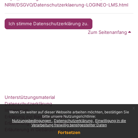
NRW/DSGVO/Datenschutzerklaerung-LOGINEO-LMS.html
Ich stimme Datenschutzerklärung zu.
Zum Seitenanfang
Unterstützungsmaterial
Datenschutzerklärung
x
Impressum
Wenn Sie weiter auf dieser Webseite arbeiten möchten, bestätigen Sie
Erklärung zur Barrierefreiheit
bitte unsere Nutzungsrichtlinie:
Nutzungsbedingungen
Datenschutzerklärung
Einwilligung in die
Erläuterung in Leichter Sprache
Verarbeitung freiwillig bereitgestellter Daten
Erläuterung in Gebärdensprache
Fortsetzen